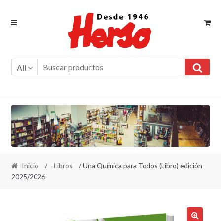
Ir
Ir
a
al
la
contenido
navegación
All
Inicio
/
Libros
/ Una Química para Todos (Libro) edición
2025/2026