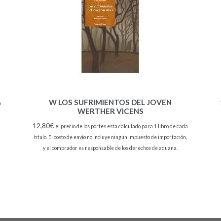
W LOS SUFRIMIENTOS DEL JOVEN
a
WERTHER VICENS
12,80
€
el precio de los portes esta calculado para 1 libro de cada
titulo. El costo de envío no incluye ningún impuesto de importación,
y el comprador es responsable de los derechos de aduana.