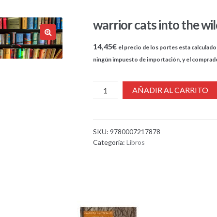
warrior cats into the wi
14,45
€
el precio de los portes esta calculado 
ningún impuesto de importación, y el comprad
cantidad
AÑADIR AL CARRITO
de
warrior
cats
SKU:
9780007217878
into
Categoría:
Libros
the
wild