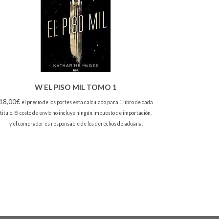
W EL PISO MIL TOMO 1
18,00
€
el precio de los portes esta calculado para 1 libro de cada
titulo. El costo de envío no incluye ningún impuesto de importación,
y el comprador es responsable de los derechos de aduana.