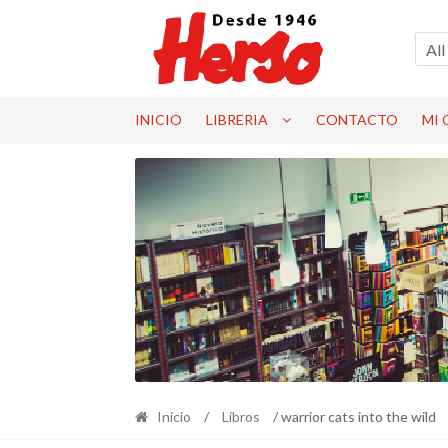
Ir
Ir
a
al
All
la
contenido
navegación
INICIO
LIBRERIA
CONTACTO
MI
Inicio
/
Libros
/ warrior cats into the wild