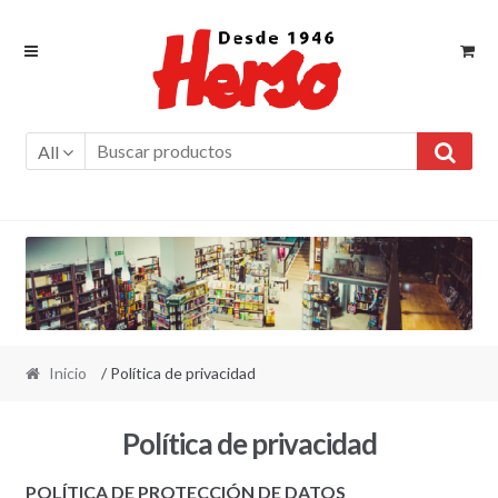
Ir
Ir
a
al
la
contenido
navegación
All
Inicio
/ Política de privacidad
Política de privacidad
POLÍTICA DE PROTECCIÓN DE DATOS