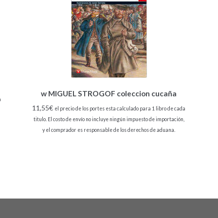
w MIGUEL STROGOF coleccion cucaña
a
11,55
€
el precio de los portes esta calculado para 1 libro de cada
titulo. El costo de envío no incluye ningún impuesto de importación,
y el comprador es responsable de los derechos de aduana.