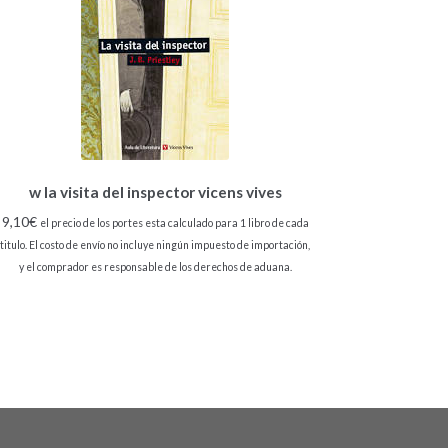
w la visita del inspector vicens vives
9,10
€
el precio de los portes esta calculado para 1 libro de cada
titulo. El costo de envío no incluye ningún impuesto de importación,
y el comprador es responsable de los derechos de aduana.