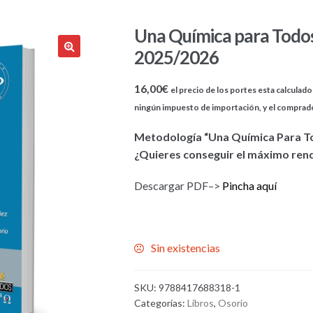
Una Química para Todos 
2025/2026
16,00
€
el precio de los portes esta calculado 
ningún impuesto de importación, y el comprad
Metodología “Una Química Para T
¿Quieres conseguir el máximo ren
Descargar PDF–>
Pincha aquí
Sin existencias
SKU:
9788417688318-1
Categorías:
Libros
,
Osorio