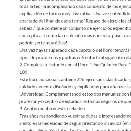
toda la teoría acompañando cada concepto de los ejemp
explicación de forma muy ilustrativa. Una vez entendido
apartado del final de cada tema: “Repaso de ejercicios 
sabes!!” que contiene un conjunto de ejercicios específ
concepto así como la resolución más correcta, paso a 
podrán serte muy útiles!
Una vez hayas superado cada capítulo del libro, tendrás 
tipos de problemas y podrás enfrentarte al siguiente r
2. Completa tu estudio con el Libro “Una Química Para T
10!!
Este libro adicional contiene 226 ejercicios clasificado
cuidadosamente diseñados y explicados para afianzar la 
Universidad. Complementando estos dos manuales con la
profesor y/o centro de estudios, estamos seguros de qu
3. Aquí no acaba nuestra relación…
Tras años respondiendo vuestras dudas e interesándome 
siento en la necesidad de seguir prestando mi ayuda (en l
sociales: Web, YouTube, Twitter, Instagram, Facebook, c