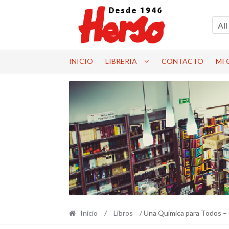
Ir
Ir
a
al
All
la
contenido
navegación
INICIO
LIBRERIA
CONTACTO
MI
Inicio
/
Libros
/ Una Química para Todos – 