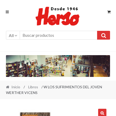
Ir
Ir
a
al
la
contenido
navegación
All
Inicio
/
Libros
/ W LOS SUFRIMIENTOS DEL JOVEN
WERTHER VICENS