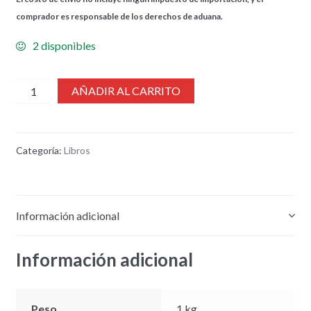
comprador es responsable de los derechos de aduana.
2 disponibles
cantidad
AÑADIR AL CARRITO
de
W
LOS
Categoría:
Libros
SUFRIMIENTOS
DEL
JOVEN
WERTHER
Información adicional
VICENS
Información adicional
Peso
1 kg